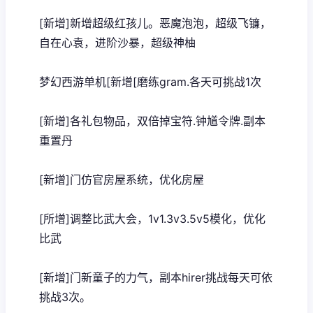
[新增]新增超级红孩儿。恶魔泡泡，超级飞镰，
自在心袁，进阶沙暴，超级神柚
梦幻西游单机
[新增[磨练gram.各天可挑战1次
[新增]各礼包物品，双倍掉宝符.钟馗令牌.副本
重置丹
[新增]门仿官房屋系统，优化房屋
[所增]调整比武大会，1v1.3v3.5v5模化，优化
比武
[新增]门新童子的力气，副本hirer挑战每天可依
挑战3次。