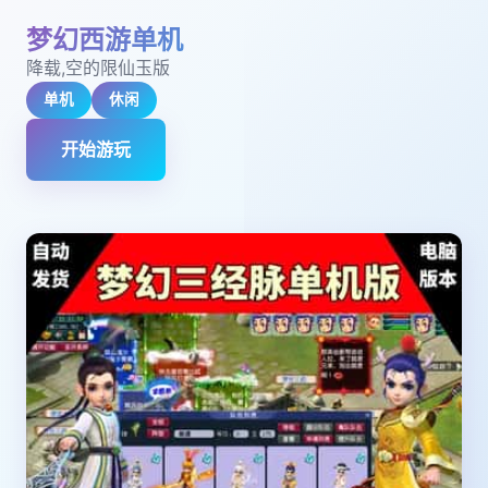
梦幻西游单机
降载,空的限仙玉版
单机
休闲
开始游玩