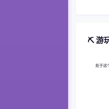
⛏️ 
处于这