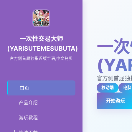
一次性交易大师
一次
(YARISUTEMESUBUTA)
(YA
官方侧首屈独指近版华语,中文拷贝
官方侧首屈独
首页
移动端
电脑
开始游玩
产品介绍
游玩教程