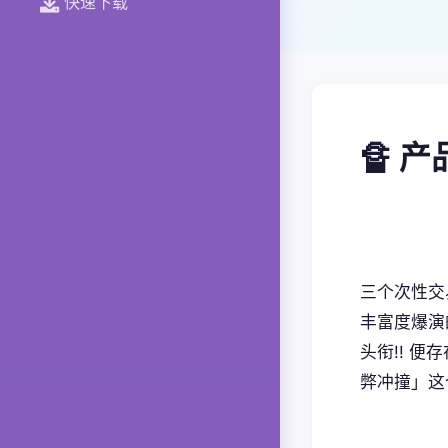
快速下载
🔏 
三个次性交
丰富度爆演的
头衔!! 便
弊冲撞」这