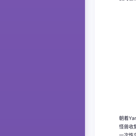
朝着Ya
怪兽收
一次性