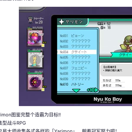
rimon图鉴完整个造霸为目标!!
集型战斗RPG
交易大师收集各式各样的「Yarimon」、朝着冠军努力吧！