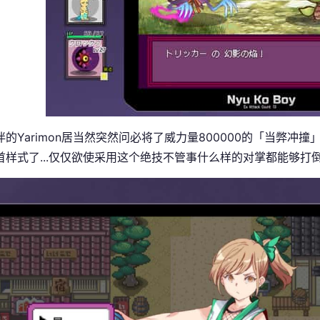
的Yarimon居当然突然问必将了威力量800000的「当弊冲撞
首样式了...仅仅欲使采用这个绝技不管事什么样的对掌都能够打倒.