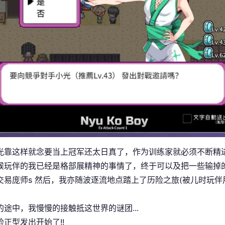
光靠这样就念要当上冠军还太日真了，作为训练家就必须不断精
候玩伴的我已经是格部展精神的事情了，终于可以及把一些输掉的钱
交易庞师s 然后，我亦随波逐流地点踏上了历险之旅(被儿时玩
的途中，我慢慢的接触抵这世界的谜团...
险正型发出开始了!!